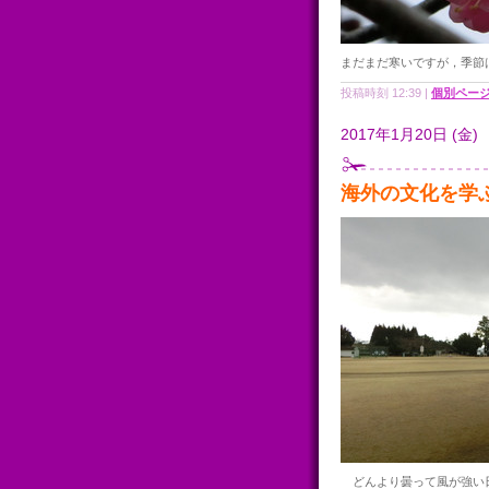
まだまだ寒いですが，季節
投稿時刻 12:39
|
個別ペー
2017年1月20日 (金)
海外の文化を学
どんより曇って風が強い