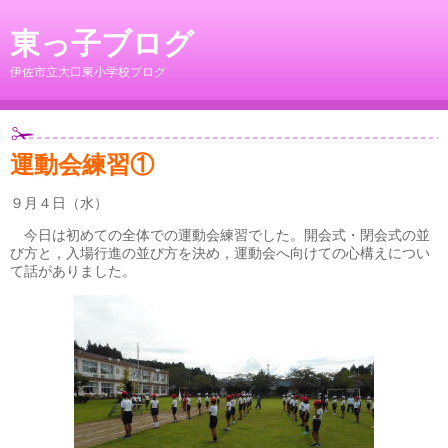
東っ子ブログ
伊佐市立大口東小学校ブログ
運動会練習①
９月４日（水）
今日は初めての全体での運動会練習でした。開会式・閉会式の並
び方と，入場行進の並び方を決め，運動会へ向けての心構えについ
て話がありました。