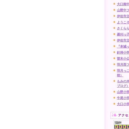
大口南
山野中ブ
伊佐市
ようこ
さくら
菱刈っ
伊佐市
『本城
針持小
曽木小
羽月西
羽月っ
校）
もみの
ブログ
山野小
牛尾小
大口小
アクセ