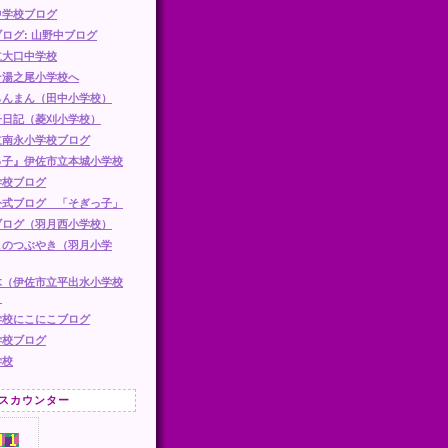
中学校ブログ
ログ: 山野中ブログ
立大口中学校
そ湯之尾小学校へ
らんまん（田中小学校）
子日記（菱刈小学校）
立南永小学校ブログ
っ子』伊佐市立本城小学校
学校ブログ
公式ブログ 「そぎっ子」
ブログ（羽月西小学校）
このつぶやき（羽月小学
木（伊佐市立平出水小学校
）
学校にこにこブログ
学校ブログ
学校
スカウンター