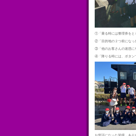
①「乗る時には整理券をと
②「目的地の２つ前になっ
③「他のお客さんの迷惑に
④「降りる時には、ボタン
お世話になった皆様，あり