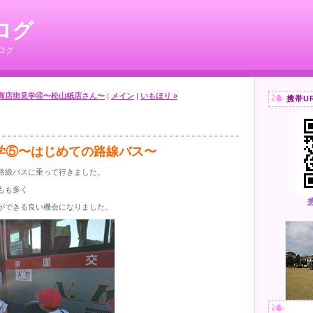
ログ
ログ
生商店街見学④〜松山紙店さん〜
|
メイン
|
いもほり »
携帯U
学⑤〜はじめての路線バス〜
路線バスに乗って行きました。
もも多く
ができる良い機会になりました。