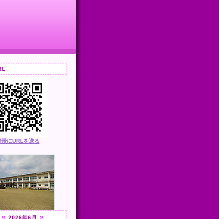
RL
携帯にURLを送る
«
»
2026年6月