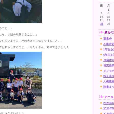
日
月
1
7
8
14
15
21
22
28
29
ること。」
最近の
たら、小銭を用意すること。」
選書会
ならないように、声の大きさに気をつけること。」
不審者
でお知らせすること。」等たくさん、勉強できました！
1年生を
6年生を
豆腐作
音楽発
メノモ
持久走
人権教
読書ま
アーカ
2026年
2026年
がとうございました。
2026年