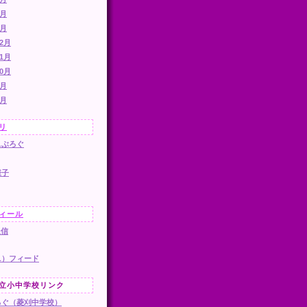
2月
1月
12月
11月
10月
9月
6月
リ
スぶろぐ
様子
ィール
送信
ML）フィード
立小中学校リンク
ろぐ（菱刈中学校）