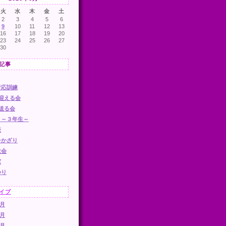
火
水
木
金
土
2
3
4
5
6
9
10
11
12
13
16
17
18
19
20
23
24
25
26
27
30
記事
対応訓練
迎える会
送る会
り～３年生～
表
チかざり
大会
室
つり
イブ
6月
5月
3月