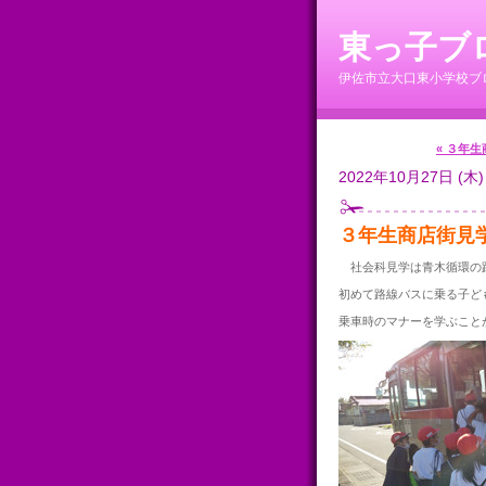
東っ子ブ
伊佐市立大口東小学校ブ
« ３年
2022年10月27日 (木)
３年生商店街見
社会科見学は青木循環の
初めて路線バスに乗る子ど
乗車時のマナーを学ぶこと